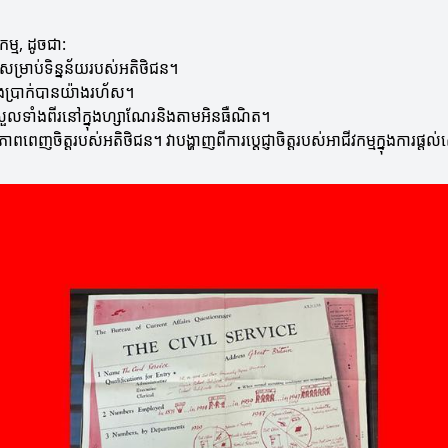
ម្ម, ដូចជា:
ថិភាពសម្រាប់ទិន្នន័យរបស់អតិថិជន។
បង់ប្រាក់បានយ៉ាងរហ័ស។
្រួលទាំងពីរនៅក្នុងហ្សាណែរនិងតាមអិនធឺណិត។
នភាពពេញចិត្តរបស់អតិថិជន។ វាបង្ហាញពីការប្តេជ្ញាចិត្តរបស់អាជីវកម្មក្នុងការ