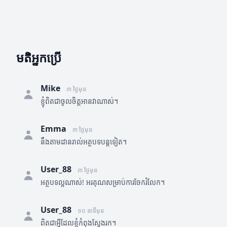
មតិអ្នកប្រើ
Mike
៣ ថ្ងៃមុន
ខ្ញុំពិតជាចូលចិត្តអានវាណាស់។
Emma
៣ ថ្ងៃមុន
នឹងតាមដានរាល់អត្ថបទបន្តទៀត។
User_88
៣ ថ្ងៃមុន
អត្ថបទល្អណាស់! អរគុណសម្រាប់ការចែករំលែក។
User_88
១០ នាទីមុន
ពិតជាអ្វីដែលខ្ញុំកំពុងស្វែងរក។