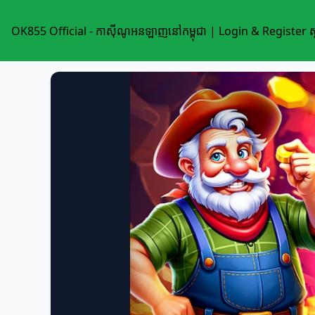
OK855 Official - កាស៊ីណូអនឡាញនៅកម្ពុជា | Login & Register ស្លុ