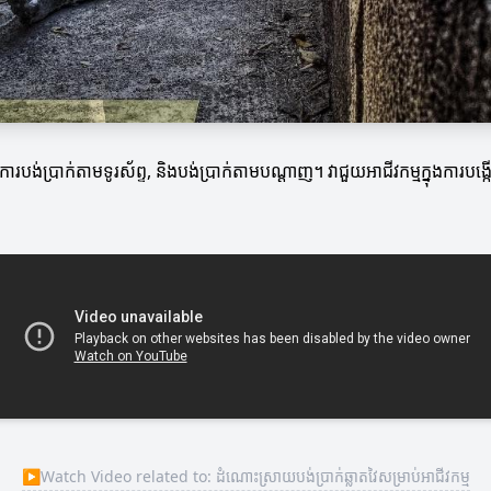
ការបង់ប្រាក់តាមទូរស័ព្ទ, និងបង់ប្រាក់តាមបណ្តាញ។ វាជួយអាជីវកម្មក្នុងក
▶
Watch Video related to: ដំណោះស្រាយបង់ប្រាក់ឆ្លាតវៃសម្រាប់អាជីវកម្ម