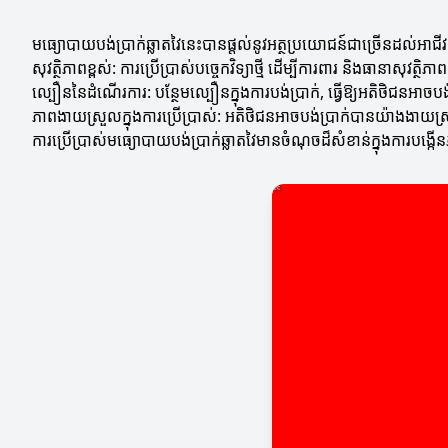
មធ្យោបាយបង់ប្រាក់ឆ្លាតវៃនេះបានផ្តល់នូវអត្ថប្រយោជន៍ជាច្រើនដល់អាជីវក
សុវត្ថិភាពខ្ពស់: ការប្រើប្រាស់បច្ចេកវិទ្យាថ្មី ដើម្បីការពារ និងធានាសុវត្
ល្បឿននៃដំណើរការ: បន្ថែមល្បឿនក្នុងការបង់ប្រាក់, ធ្វើឱ្យអតិថិជនអាច
ភាពងាយស្រួលក្នុងការប្រើប្រាស់: អតិថិជនអាចបង់ប្រាក់បានយ៉ាងងាយស
ការប្រើប្រាស់មធ្យោបាយបង់ប្រាក់ឆ្លាតវៃមានចំណុចដ៏សំខាន់ក្នុងការបង្កើ