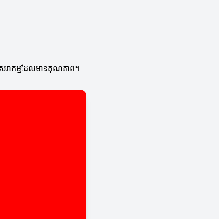
ផ្តល់សេវាកម្មដែលមានគុណភាព។