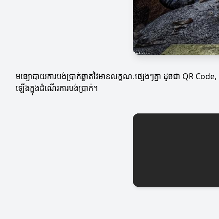
មធ្យោបាយការបង់ប្រាក់ឆ្លាតវៃមានលក្ខណៈផ្សេងៗគ្នា ដូចជា QR Code, 
ឡើងក្នុងដំណើរការបង់ប្រាក់។