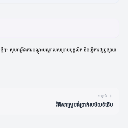
យាថ្មីៗ។ សូមពង្រឹងការបណ្តុះបណ្តាលសម្រាប់បុគ្គលិក និងធ្វើការផ្សព្វផ្សាយ
បន្ទាប់
វិធីសាស្ត្របង់ប្រាក់សម័យទំនើប