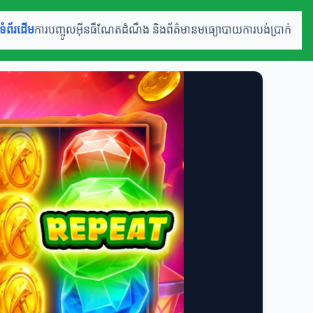
ទំព័រដើម
ការបញ្ចូលអ៊ីនធឺណែត
ដំណឹង និងព័ត៌មាន
មធ្យោបាយការបង់ប្រាក់