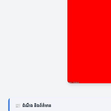
📰
ដំណឹង និងព័ត៌មាន