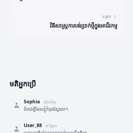
បន្ទាប់
វិធីសាស្រ្តការបង់ប្រាក់ថ្មីក្នុងអាជីវកម្ម
មតិអ្នកប្រើ
Sophia
ម្សិលមិញ
ពិតជាអ្វីដែលខ្ញុំកំពុងស្វែងរក។
User_88
៣ ថ្ងៃមុន
អរគុណច្រើនដែលបានផ្តល់ចំណេះដឹងថ្មីៗ។