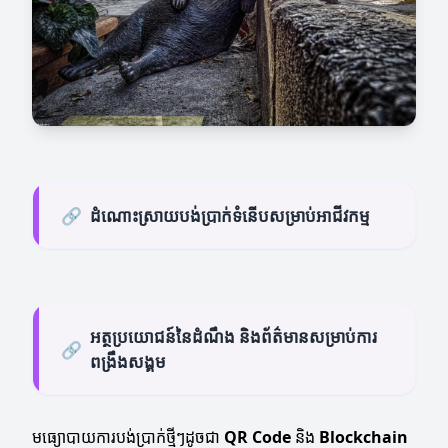
🔗
ដំណោះស្រាយបង់ប្រាក់ទំនើបសម្រាប់អាជីវកម្ម
អត្ថប្រយោជន៍នៃដំណឹង និងព័ត៌មានសម្រាប់ការ
🔗
ពង្រឹងសង្គម
មធ្យោបាយការបង់ប្រាក់ថ្មីៗដូចជា
QR Code
និង
Blockchain