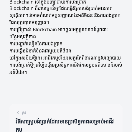
Blockchain ទៅក្នុងមធ្យោបាយការបង់ប្រាក់
Blockchain គឺជាបច្ចេកវិទ្យាដែលធ្វើឱ្យការបង់ប្រាក់មានភាព
សុវត្ថិភាព។ វាអាចកំណត់អត្តសញ្ញាណនៃអតិថិជន និងការបង់ប្រាក់
ដែលត្រូវបានអនុញ្ញាត។
ការប្រើប្រាស់ Blockchain អាចផ្ដល់អត្ថប្រយោជន៍ដូចជា:
បន្ថែមសុវត្ថិភាព
ការបញ្ជាក់លឿននៃការបង់ប្រាក់
ការបង្កើនទំនាក់ទំនងជាមួយអតិថិជន
នៅក្នុងសម័យថ្មីនេះ អាជីវកម្មទាំងអស់គួរតែពិចារណានូវមធ្យោបាយ
ការបង់ប្រាក់ថ្មីៗដើម្បីបង្កើនប្រសិទ្ធភាពនិងកែលម្អបទពិសោធន៍របស់
អតិថិជន។
មុន
វិធីសាស្ត្របង់ប្រាក់ដែលមានប្រសិទ្ធភាពសម្រាប់អាជីវ
កម្ម