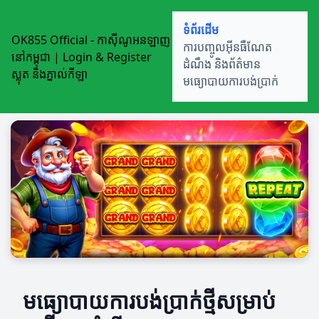
ទំព័រដើម
OK855 Official - កាស៊ីណូអនឡាញ
ការបញ្ចូលអ៊ីនធឺណែត
នៅកម្ពុជា | Login & Register
ដំណឹង និងព័ត៌មាន
ស្លុត និងភ្នាល់កីឡា
មធ្យោបាយការបង់ប្រាក់
មធ្យោបាយការបង់ប្រាក់ថ្មីសម្រាប់