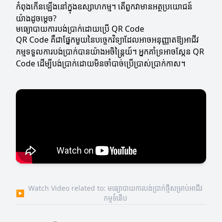
កំពុងកើនឡើងនៅក្នុងឧស្សាហកម្ម។ តើពួកវាមានអត្ថប្រយោជន៍
យ៉ាងដូចម្ដេច?
មធ្យោបាយការបង់ប្រាក់ដោយប្រើ QR Code
QR Code គឺជាផ្នែកមួយនៃបច្ចេកវិទ្យាដែលអាចអនុញ្ញាតឱ្យអាជីវ
កម្មទទួលការបង់ប្រាក់បានយ៉ាងអចិន្ត្រៃយ៍។ អ្នកគាំទ្រអាចស្កែន QR
Code ដើម្បីបង់ប្រាក់ដោយមិនចាំបាច់ប្រើប្រាស់ប្រាក់កាស។
Watch Video related to: មធ្យោបាយការបង់ប្រាក់ថ្មីសម្រាប់អាជីវ
▶
កម្មទំនើប