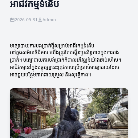
អាជីវកម្មទំនើប
2026-05-31
Admin
មធ្យោបាយការបង់ប្រាក់ថ្មីសម្រាប់អាជីវកម្មទំនើប
នៅក្នុងសម័យឌីជីថល យើងត្រូវតែបង្កើនប្រសិទ្ធភាពក្នុងការបង់
ប្រាក់។ មធ្យោបាយការបង់ប្រាក់ក៏បានអភិវឌ្ឍន៍យ៉ាងឆាប់រហ័ស។
អាជីវកម្មនៅក្នុងបច្ចុប្បន្ននេះត្រូវការបប្រើប្រាស់មធ្យោបាយដែល
អាចជួយបន្ថែមភាពងាយស្រួល និងសុវត្ថិភាព។