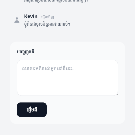
Kevin
ម្សិលមិញ
ខ្ញុំពិតជាចូលចិត្តអានវាណាស់។
បញ្ចេញមតិ
ផ្ញើមតិ