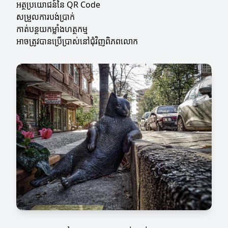
អត្ថប្រយោជន៍នៃ QR Code
សម្រួលការបង់ប្រាក់
កាត់បន្ថយកម្លាំងហត្ថកម្ម
អាចត្រូវបានប្រើប្រាស់នៅជុំវិញពិភពលោក