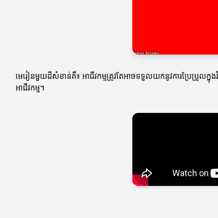
មេរៀនមួយដ៏សំខាន់គឺ៖ អាជីវកម្មត្រូវតែអាចទទួលយកនូវការប្រែប្រួលក្ន
អាជីវកម្ម។