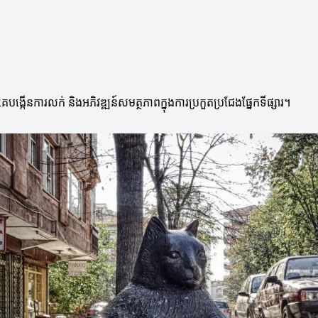
បង្កើនការលក់ និងអភិវឌ្ឍន៍សមត្ថភាពក្នុងការប្រកួតប្រជែងផ្នែកទីផ្សារ។