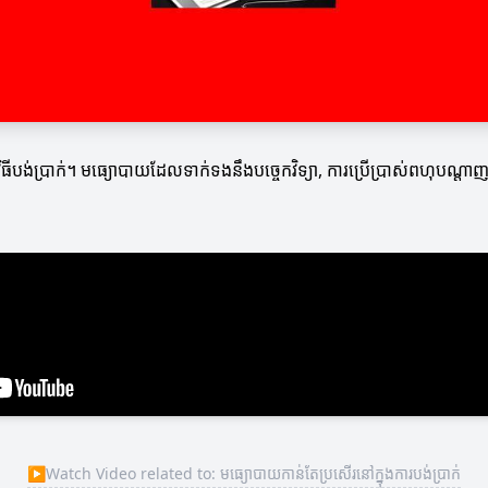
ុងវិធីបង់ប្រាក់។ មធ្យោបាយដែលទាក់ទងនឹងបច្ចេកវិទ្យា, ការប្រើប្រាស់ពហុប
▶
Watch Video related to: មធ្យោបាយកាន់តែប្រសើរនៅក្នុងការបង់ប្រាក់