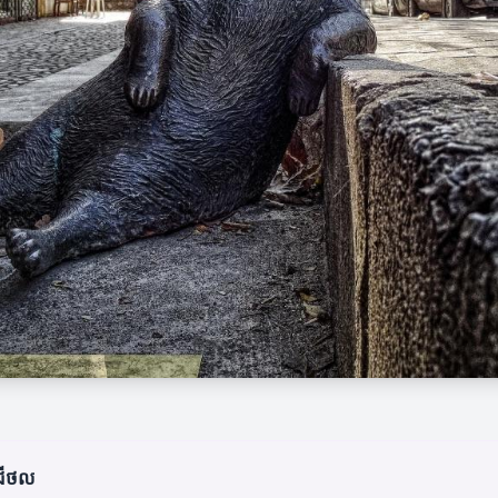
ីជីថល