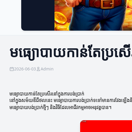
មធ្យោបាយកាន់តែប្រសើរន
2026-06-03
Admin
មធ្យោបាយកាន់តែប្រសើរនៅក្នុងការបង់ប្រាក់
នៅក្នុងសម័យឌីជីថលនេះ មធ្យោបាយការបង់ប្រាក់ទទៅមានការវែងឡើងនិងការប្
មធ្យោបាយបង់ប្រាក់ថ្មីៗ និងវិធីដែលអាជីវកម្មអាចអនុវត្តបាន។