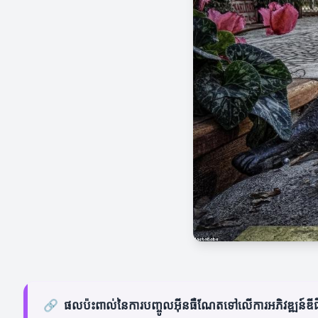
🔗
ផលប៉ះពាល់នៃការបញ្ចូលអ៊ីនធឺណែតទៅលើការអភិវឌ្ឍន៍ឌ