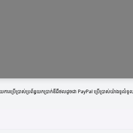
ជាមួយការប្រើប្រាស់ប្រព័ន្ធយកប្រាក់ឌីជីថលដូចជា PayPal ប្រើប្រាស់យ៉ាងទូល