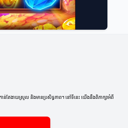
ក់កាន់តែងាយស្រួល និងមានប្រសិទ្ធភាព។ នៅទីនេះ យើងនឹងពិភាក្សាអំពី