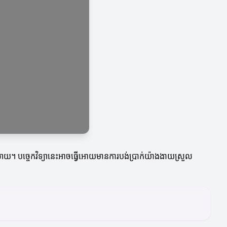
ំទូលាយ។ បច្ចេកវិទ្យានេះអាចធ្វើអោយមានការបង់ប្រាក់យ៉ាងងាយស្រួល