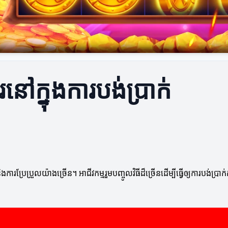
ៅក្នុងការបង់ប្រាក់
រែប្រួលយ៉ាងច្រើន។ អាជីវកម្មរួមបញ្ចូលវិធីដ៏ច្រើនដើម្បីធ្វើឲ្យការបង់ប្រា