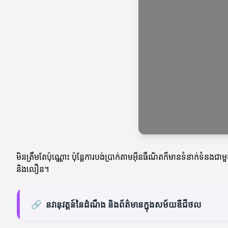
មិនត្រឹមតែប៉ុណ្ណោះ ប៉ុន្តែការបង់ប្រាក់តាមអ៊ីនធឺណិតក៏មានទំនាក់ទំនង
និងលឿន។
🔗
នវានុវត្តន៍នៃដំណឹង និងព័ត៌មានក្នុងសម័យឌីជីថល