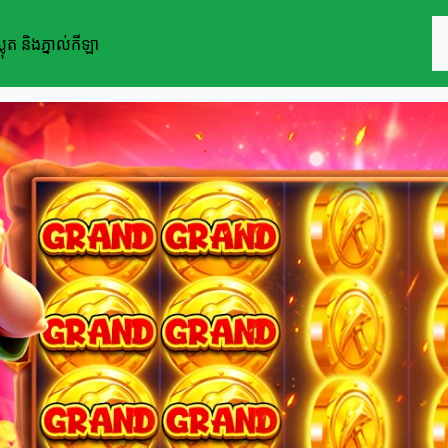
ត និងភ្នាល់កីឡា