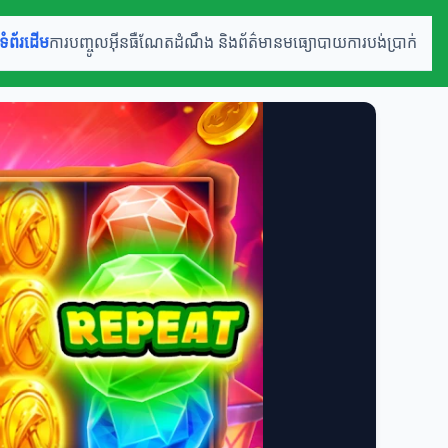
ទំព័រដើម
ការបញ្ចូលអ៊ីនធឺណែត
ដំណឹង និងព័ត៌មាន
មធ្យោបាយការបង់ប្រាក់