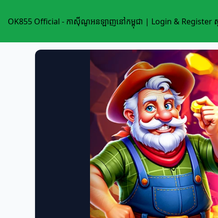
OK855 Official - កាស៊ីណូអនឡាញនៅកម្ពុជា | Login & Register ស្លុ