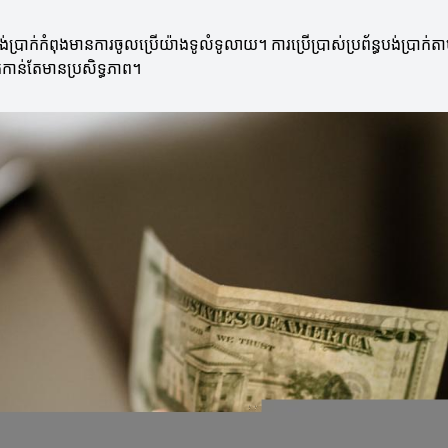
ាក់កំពុងមានការចូលប្រើយ៉ាងទូលំទូលាយ។ ការប្រើប្រាស់ប្រព័ន្ធបង់ប្រាក់តា
ក់កាន់តែមានប្រសិទ្ធភាព។