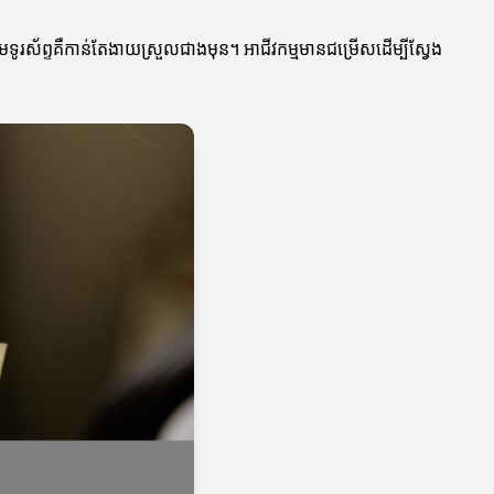
មទូរស័ព្ទគឺកាន់តែងាយស្រួលជាងមុន។ អាជីវកម្មមានជម្រើសដើម្បីស្វែង