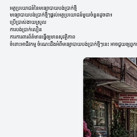
អត្ថប្រយោជន៍នៃមធ្យោបាយបង់ប្រាក់ថ្មី
មធ្យោបាយបង់ប្រាក់ថ្មីៗផ្តល់អត្ថប្រយោជន៍មួយចំនួនដូចជា៖
ប្រើប្រាស់ងាយស្រួល
ការបង់ប្រាក់លឿន
ការការពារព័ត៌មានធ្វើឲ្យមានសុវត្ថិភាព
ចំពោះអាជីវកម្ម ចំណេះដឹងអំពីមធ្យោបាយបង់ប្រាក់ថ្មីៗនេះ អាចជួយឲ្យពួកគេ