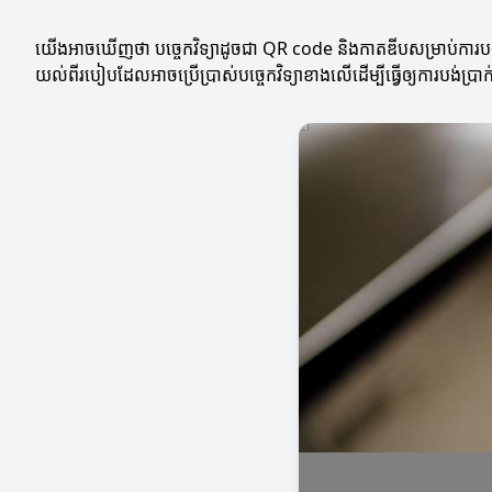
យើងអាចឃើញថា បច្ចេកវិទ្យាដូចជា QR code និងកាតឌីបសម្រាប់ការបង់ប្រ
យល់ពីរបៀបដែលអាចប្រើប្រាស់បច្ចេកវិទ្យាខាងលើដើម្បីធ្វើឲ្យការបង់ប្រា