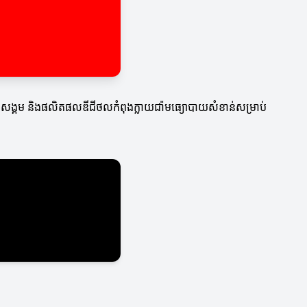
ណ្តាញសង្គម និងផលិតផលឌីជីថលកំពុងក្លាយជា៉មធ្យោបាយសំខាន់សម្រាប់