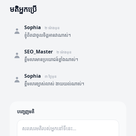
មតិអ្នកប្រើ
Sophia
២ ម៉ោងមុន
ខ្ញុំពិតជាចូលចិត្តអានវាណាស់។
SEO_Master
២ ម៉ោងមុន
ខ្លឹមសារមានប្រយោជន៍ខ្លាំងណាស់។
Sophia
៣ ថ្ងៃមុន
ខ្លឹមសារច្បាស់លាស់ ងាយយល់ណាស់។
បញ្ចេញមតិ