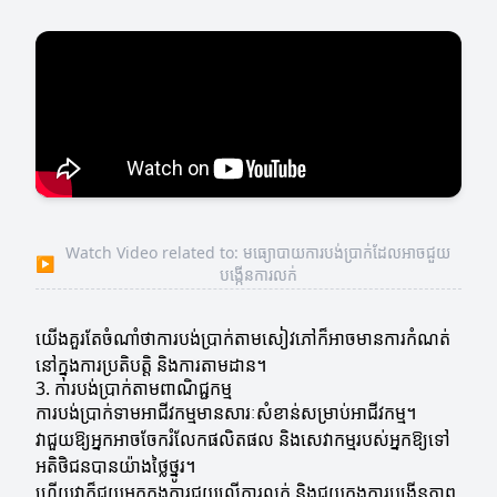
Watch Video related to: មធ្យោបាយការបង់ប្រាក់ដែលអាចជួយ
▶
បង្កើនការលក់
យើងគួរតែចំណាំថាការបង់ប្រាក់តាមសៀវភៅក៏អាចមានការកំណត់
នៅក្នុងការប្រតិបត្តិ និងការតាមដាន។
3. ការបង់ប្រាក់តាមពាណិជ្ជកម្ម
ការបង់ប្រាក់ទាមអាជីវកម្មមានសារៈសំខាន់សម្រាប់អាជីវកម្ម។
វាជួយឱ្យអ្នកអាចចែករំលែកផលិតផល និងសេវាកម្មរបស់អ្នកឱ្យទៅ
អតិថិជនបានយ៉ាងថ្លៃថ្នូរ។
ហើយវាក៏ជួយអ្នកក្នុងការជួយលើការលក់ និងជួយក្នុងការបង្កើនភាព