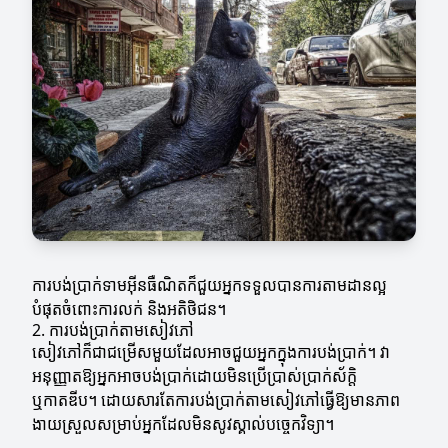
ការបង់ប្រាក់ទាមអ៊ីនធឺណិតក៏ជួយអ្នកទទួលបានការតាមដានល្អ
បំផុតចំពោះការលក់ និងអតិថិជន។
2. ការបង់ប្រាក់តាមសៀវភៅ
សៀវភៅក៏ជាជម្រើសមួយដែលអាចជួយអ្នកក្នុងការបង់ប្រាក់។ វា
អនុញ្ញាតឱ្យអ្នកអាចបង់ប្រាក់ដោយមិនប្រើប្រាស់ប្រាក់ស័ក្តិ
ឬកាតឌីប។ ដោយសារតែការបង់ប្រាក់តាមសៀវភៅធ្វើឱ្យមានភាព
ងាយស្រួលសម្រាប់អ្នកដែលមិនសូវស្គាល់បច្ចេកវិទ្យា។