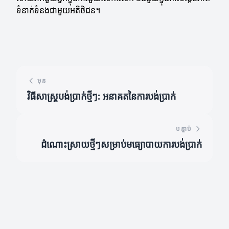
ទំនាក់ទំនងជាមួយអតិថិជន។
មុន
វិធីសាស្ត្របង់ប្រាក់ថ្មីៗ: អនាគតនៃការបង់ប្រាក់
បន្ទាប់
ដំណោះស្រាយថ្មីៗសម្រាប់មធ្យោបាយការបង់ប្រាក់