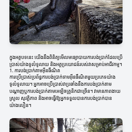
ក្នុងអត្ថបទនេះ យើងនឹងពិនិត្យមើលមធ្យោបាយការបង់ប្រាក់ដែលប្រើ
ប្រាស់យ៉ាងទូលំទូលាយ និងអត្ថប្រយោជន៍របស់វាសម្រាប់អាជីវកម្ម។
1. ការបង់ប្រាក់តាមអ៊ីនធឺណិត
ការប្រើប្រាស់ប្រព័ន្ធការបង់ប្រាក់ទាមអ៊ីនធឺណិតមួយប្រភេទយ៉ាង
ទូលំទូលាយ។ អ្នកអាចប្រើប្រាស់វាប្រឆាំងនឹងការបង់ប្រាក់តាម
បណ្តាញឬការបង់ប្រាក់តាមអេឡិចត្រូនិកជាច្រើន។ វាមានភាពងាយ
ស្រួល សុវត្ថិភាព និងអាចធ្វើឱ្យអ្នកទទួលបានការបង់ប្រាក់បាន
យ៉ាងលឿន។