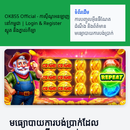
ទំព័រដើម
OK855 Official - កាស៊ីណូអនឡាញ
ការបញ្ចូលអ៊ីនធឺណែត
នៅកម្ពុជា | Login & Register
ដំណឹង និងព័ត៌មាន
ស្លុត និងភ្នាល់កីឡា
មធ្យោបាយការបង់ប្រាក់
មធ្យោបាយការបង់ប្រាក់ដែល