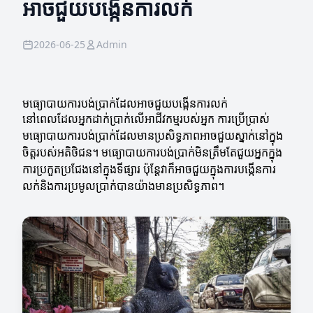
អាចជួយបង្កើនការលក់
2026-06-25
Admin
មធ្យោបាយការបង់ប្រាក់ដែលអាចជួយបង្កើនការលក់
នៅពេលដែលអ្នកដាក់ប្រាក់លើអាជីវកម្មរបស់អ្នក ការប្រើប្រាស់
មធ្យោបាយការបង់ប្រាក់ដែលមានប្រសិទ្ធភាពអាចជួយស្នាក់នៅក្នុង
ចិត្តរបស់អតិថិជន។ មធ្យោបាយការបង់ប្រាក់មិនត្រឹមតែជួយអ្នកក្នុង
ការប្រកួតប្រជែងនៅក្នុងទីផ្សារ ប៉ុន្តែវាក៏អាចជួយក្នុងការបង្កើនការ
លក់និងការប្រមូលប្រាក់បានយ៉ាងមានប្រសិទ្ធភាព។