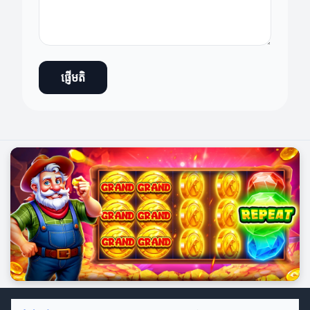
ផ្ញើមតិ