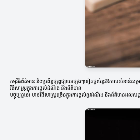
កម្មវិធីព័ត៌មាន និងប្រព័ន្ធផ្សព្វផ្សាយផ្សេងៗទៀតផ្តល់នូវឱកាសសំខាន់សម្រាប
វិធីសាស្ត្រក្នុងការផ្តល់ដំណឹង និងព័ត៌មាន
បច្ចុប្បន្ននេះ មានវិធីសាស្ត្រច្រើនក្នុងការផ្តល់នូវដំណឹង និងព័ត៌មានដល