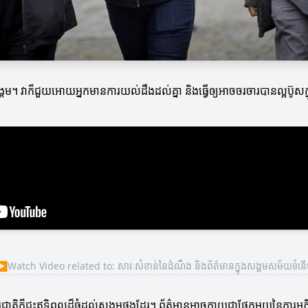
 វាក៏ជួយអោយអ្នកមានការយល់ដឹងដល់គ្នា និងធ្វើឲ្យអាចចរចារបានល្អប៊ូសក្នុងជ
▶
Watch Video related to: សារៈសំខាន់នៃដំណឹង និងព័ត៌មានក្នុងសង្គមសម័យទំន
ន្ដរជាតិក៏ជះឥទ្ធិពលដ៏ធំដល់សង្គមផងដែរ។ ព័ត៌មានអាចក្លាយជាផ្នែកមួយនៃការ