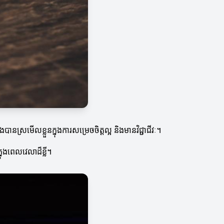
ើងបានស្រមើលខ្លួនក្នុងការសម្រេចចិត្តល្អ និងមានវិជ្ជាជីវៈ។
្នុងពេលវេលាដ៏ខ្លី។