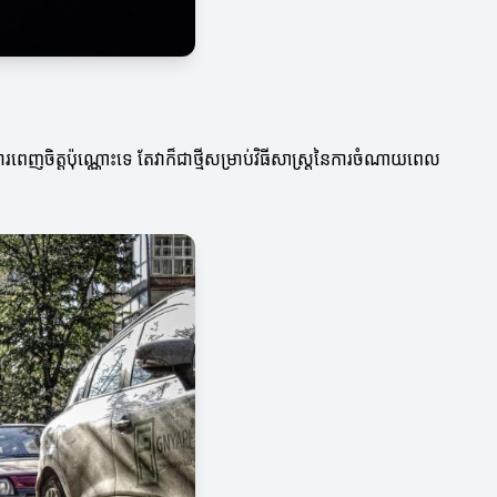
េញចិត្តប៉ុណ្ណោះទេ តែវាក៏ជាថ្មីសម្រាប់វិធីសាស្ត្រនៃការចំណាយពេល