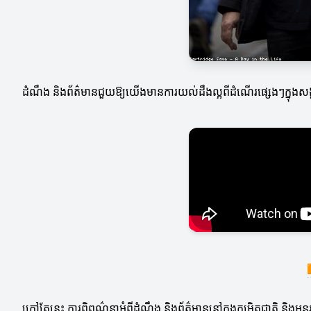
ដំណឹង និងព័ត៌មានជួយឱ្យយើងមានការយល់ដឹងល្អពីដំណើរផ្សេងៗក្នុងសង្គម។
ក្រៅតែនេះ ការពិពណ៌នាអំពីដំណឹង និងព័ត៌មាននៅក្នុងកម្រិតជាតិ និងអ