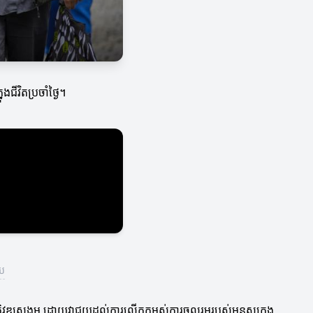
ីវិតប្រចាំថ្ងៃ។
ើប
អភិវឌ្ឍសង្គម ដោយវាជួយដល់ការលើកកម្ពស់ការចូលរួមរបស់មនុស្សក្នុង