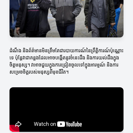
ដំណឹង និងព័ត៌មានមិនត្រឹមតែជារបាយការណ៍នៃព្រឹត្តិការណ៍ប៉ុណ្ណោះ
ទេ ប៉ុន្តែវាជាគន្លងដែលអាចបង្កើតនូវចំនេះដឹង និងការយល់ដឹងក្នុង
ចិត្តមនុស្ស។ វាអាចជួយក្នុងការជ្រៀតចូលទៅក្នុងអារម្មណ៍ និងការ
សម្រេចចិត្តរបស់មនុស្សពីមុខជីវិត។