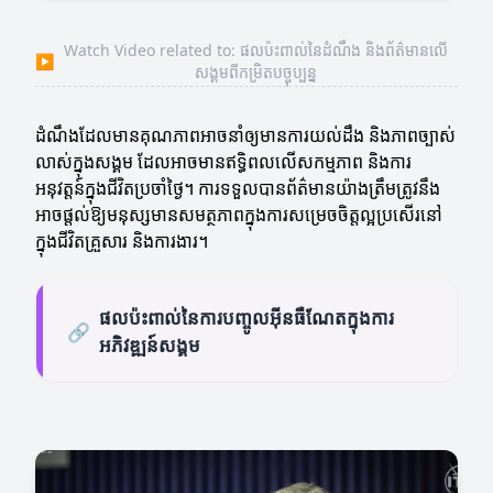
Watch Video related to: ផលប៉ះពាល់នៃដំណឹង និងព័ត៌មានលើ
▶
សង្គមពីកម្រិតបច្ចុប្បន្ន
ដំណឹងដែលមានគុណភាពអាចនាំឲ្យមានការយល់ដឹង និងភាពច្បាស់
លាស់ក្នុងសង្គម ដែលអាចមានឥទ្ធិពលលើសកម្មភាព និងការ
អនុវត្តន៍ក្នុងជីវិតប្រចាំថ្ងៃ។ ការទទួលបានព័ត៌មានយ៉ាងត្រឹមត្រូវនឹង
អាចផ្តល់ឱ្យមនុស្សមានសមត្ថភាពក្នុងការសម្រេចចិត្តល្អប្រសើរនៅ
ក្នុងជីវិតគ្រួសារ និងការងារ។
ផលប៉ះពាល់នៃការបញ្ចូលអ៊ីនធឺណែតក្នុងការ
🔗
អភិវឌ្ឍន៍សង្គម