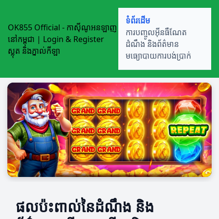
ទំព័រដើម
OK855 Official - កាស៊ីណូអនឡាញ
ការបញ្ចូលអ៊ីនធឺណែត
នៅកម្ពុជា | Login & Register
ដំណឹង និងព័ត៌មាន
ស្លុត និងភ្នាល់កីឡា
មធ្យោបាយការបង់ប្រាក់
ផលប៉ះពាល់នៃដំណឹង និង