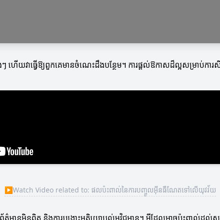
េងៗ ហើយវាធ្វើឱ្យពួកគេមានចំណេះដឹងបន្ថែម។ ការផ្តល់ឱកាសដ៏ល្អសម្រាប់ការសិក
▶
Watch Video related to: ផលប៉ះពាល់នៃការបញ្ចូលអ៊ីនធឺណែតទៅលើយុវវ័យ
៌មានមិនពិត និងការបង្ហោះមតិយោបល់អវិជ្ជមាន។ អ្វីដែលអាចប៉ះពាល់ដល់សុខភ