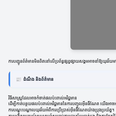
ការបញ្ជូនព័ត៌មានមិនពិតនៅលើប្រព័ន្ធផ្សព្វផ្សាយសង្គមអាចនាំឱ្យយុវវ័យ
📰
ដំណឹង និងព័ត៌មាន
វិធីសាស្ត្រដែលអាចកំចាត់ផលប៉ះពាល់អវិជ្ជមាន
ដើម្បីកាត់បន្ថយផលប៉ះពាល់អវិជ្ជមាននៃការបញ្ចូលអ៊ីនធឺណែត យើងអាចអនុវ
ការបណ្តុះបណ្តាលយុវវ័យអំពីការប្រើប្រាស់អ៊ីនធឺណែតយ៉ាងប្រុងប្រយ័ត្ន។