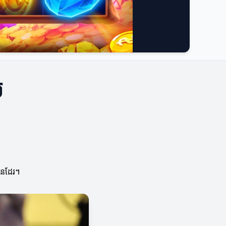
យ
ានដែរ។