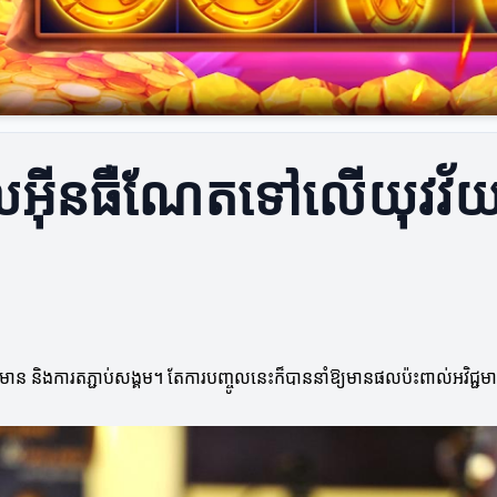
ូលអ៊ីនធឺណែតទៅលើយុវវ័
មាន និងការតភ្ជាប់សង្គម។ តែការបញ្ចូលនេះក៏បាននាំឱ្យមានផលប៉ះពាល់អវិជ្ជម