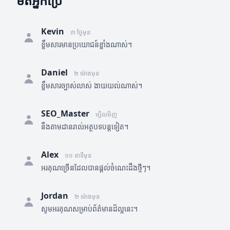
មតិអ្នកប្រើ
Kevin
៣ ថ្ងៃមុន
ខ្លឹមសារមានប្រយោជន៍ខ្លាំងណាស់។
Daniel
២ ម៉ោងមុន
ខ្លឹមសារច្បាស់លាស់ ងាយយល់ណាស់។
SEO_Master
ម្សិលមិញ
នឹងតាមដានរាល់អត្ថបទបន្តទៀត។
Alex
១០ នាទីមុន
អរគុណច្រើនដែលបានផ្តល់ចំណេះដឹងថ្មីៗ។
Jordan
២ ម៉ោងមុន
សូមអរគុណសម្រាប់ព័ត៌មានដ៏ល្អនេះ។