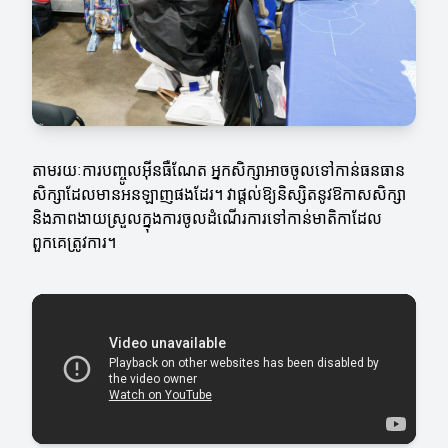
តាមរយៈការបញ្ចូលអ៊ីនធឺណែត អ្នកសិក្សាអាចចូលទៅកាន់ធនធាន
សិក្សាដែលមានអនឡាញផងដែរ។ វា​ផ្ដល់ឱ្យនិស្សិតនូវឱកាសសិក្សា
និងភាពងាយស្រួលក្នុងការចូលដំណើរការទៅកាន់មាតិកាដែល
ពួកគេត្រូវការ។