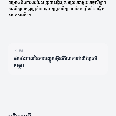
គម្រោង និងការងារដែលត្រូវបានធ្វើឱ្យសមស្របជាមួយបច្ចេកវិទ្យា។
ការសិក្សាអនឡាញក៏អាចជួយឱ្យអ្នកសិក្សាអាចរីកចម្រើននិងបង្កើត
សមត្ថភាពថ្មីៗ។
មុន
ផលប៉ះពាល់នៃការបញ្ចូលអ៊ីនធឺណែតទៅលើវប្បធម៌
សង្គម