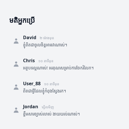
មតិអ្នកប្រើ
David
២ ម៉ោងមុន
ខ្ញុំពិតជាចូលចិត្តអានវាណាស់។
Chris
១០ នាទីមុន
អត្ថបទល្អណាស់! អរគុណសម្រាប់ការចែករំលែក។
User_88
១០ នាទីមុន
ពិតជាអ្វីដែលខ្ញុំកំពុងស្វែងរក។
Jordan
ម្សិលមិញ
ខ្លឹមសារច្បាស់លាស់ ងាយយល់ណាស់។