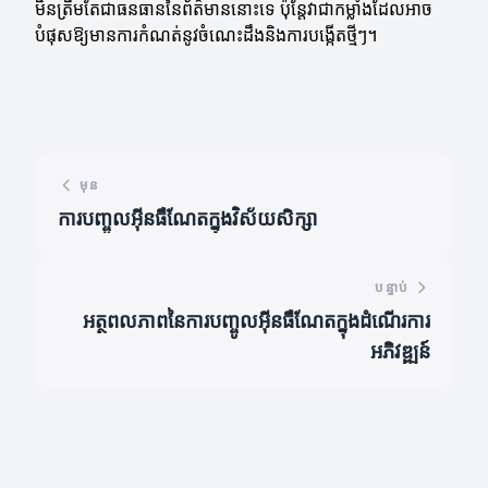
មិនត្រឹមតែជាធនធាននៃព័ត៌មាននោះទេ ប៉ុន្តែវាជាកម្លាំងដែលអាច
បំផុសឱ្យមានការកំណត់នូវចំណេះដឹងនិងការបង្កើតថ្មីៗ។
មុន
ការបញ្ចូលអ៊ីនធឺណែតក្នុងវិស័យសិក្សា
បន្ទាប់
អត្ថពលភាពនៃការបញ្ចូលអ៊ីនធឺណែតក្នុងដំណើរការ
អភិវឌ្ឍន៍