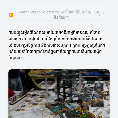
Watch Video related to: ការបំលែងឌីជីថ尔និងការបញ្ចូល
▶
អ៊ីនធឺណែត
ការបញ្ចូលអ៊ីនធឺណែតសម្រាប់របបអាជីវកម្មក៏មានសារៈសំខាន់
ណាស់។ វាអាចជួយឱ្យអាជីវកម្មទំនាក់ទំនងជាមួយអតិថិជនបាន
យ៉ាងមានប្រសិទ្ធភាព និងកសាងសមត្ថភាពក្នុងការប្រកួតប្រជែង។
ហើយវានៅតែជាកត្តាសំខាន់ក្នុងការថែរក្សាការងារនិងការបង្កើត
ចំណូល។